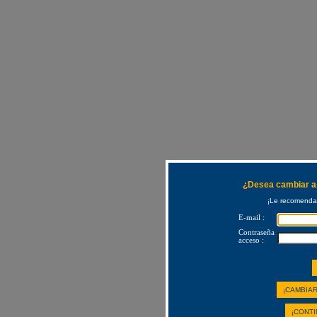
¿Desea cambiar a 
¡Le recomendam
E-mail :
Contraseña
acceso :
¡CAMBIAR
¡CONTI