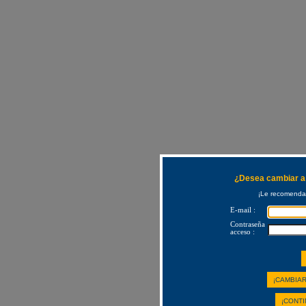
¿Desea cambiar a 
¡Le recomendam
E-mail :
Contraseña
acceso :
¡CAMBIAR
¡CONTI