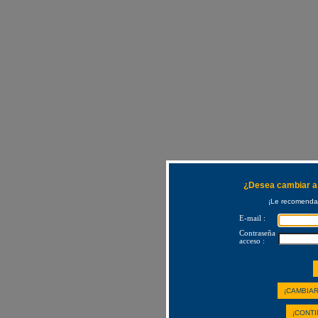
¿Desea cambiar a 
¡Le recomendam
E-mail :
Contraseña
acceso :
¡CAMBIAR
¡CONTI