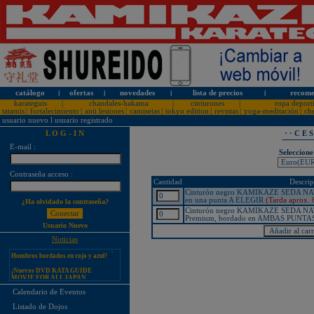
catálogo
l
ofertas
l
novedades
l
lista de precios
l
recome
karateguis
|
chandales-hakama
|
cinturones
|
ropa deport
tatamis
|
fortalecimiento
|
anti lesiones
|
camisetas
|
tokyo edition
|
revistas
|
yoga-meditación
|
ch
usuario nuevo
l
usuario registrado
L O G - I N
· · C E 
E-mail :
Seleccione
¡PERSONALICE LOS
Contraseña acceso :
KARATEGUIS KAMIKAZE CON
Cantidad
Descrip
SU LOGOTIPO!
Cinturón negro KAMIKAZE SEDA N
en una punta A ELEGIR
(Tarda aprox. 
¿Ha olvidado la contraseña?
Tarifas especiales para clubes, dojos
y asociaciones
Cinturón negro KAMIKAZE SEDA 
Premium, bordado en AMBAS PUNTA
¡Nuevos catálogos de Kamikaze!
Usuario Nuevo
¡Nuevo karategui Kamikaze
Noticias
Premier-Kata-WKF REVERSIBLE,
Hombros bordados en rojo y azul!
¡Nuevos DVD KATA GUIDE
MOVIE FOR ALL JAPAN
KARATEDO SHOTOKAN TOKUI
KATA VOL. 1 + 2!
Calendario de Eventos
¡Nuevo karategui Kamikaze K-One-
Listado de Dojos
WKF Kumite REVERSIBLE,