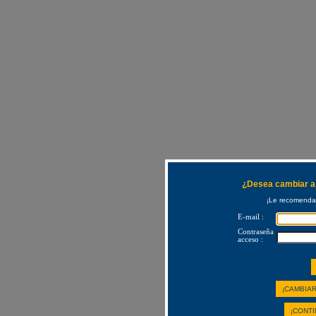
¿Desea cambiar a 
¡Le recomendam
E-mail :
Contraseña
acceso :
¡CAMBIAR
¡CONTI