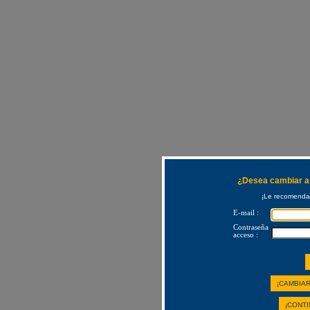
¿Desea cambiar a 
¡Le recomendam
E-mail :
Contraseña
acceso :
¡CAMBIAR
¡CONTI