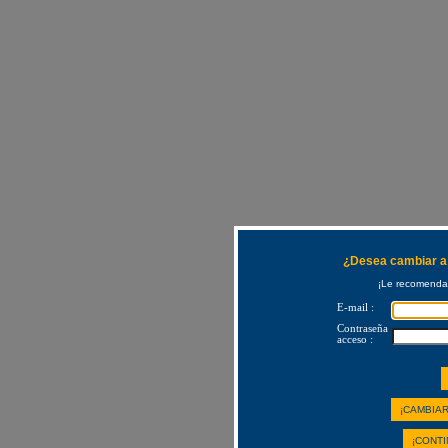
¿Desea cambiar a 
¡Le recomendam
E-mail :
Contraseña
acceso :
¡CAMBIAR
¡CONTI