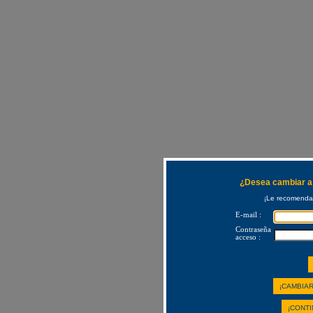
¿Desea cambiar a 
¡Le recomendam
E-mail :
Contraseña
acceso :
¡CAMBIAR
¡CONTI