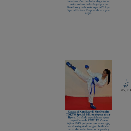
interiores. Con bordados elegantes en
KAMIKAZE SATÍN GROSOR
varios colores de los logotipos de
ESPECIAL Premium Quality
Kamikaze y de la serie especial Tokyo
Special Edition. Disponible en rojo o
New Life Cinturón Negro
negro.
KAMIKAZE ALGODÓN GROSOR
ESPECIAL Premium Quality
Nuevo karategui Kamikaze NEW
LIFE EXCELLENCE WKF-KATA
TOKYO
¡Nueva tienda online Kamikaze
para smartphones!
Primer Cinturón negro de Defensa
Personal con Sindrome de Down
Nuevo escaparate de productos de
Karate en www.kamikaze.com
Nuevo karategui Kamikaze Premier
Kata WKF
¡Nuevo Kamikaze K-One para
Kumite!
¡Nuevo servicio de Bordados
+
personalizados en KAMIKAZE!
Pack de karategui "For Kids"
85,50 
personalizados sin coste adicional
Nuevo anagrama bordado JKA
disponible
Kamikaze es patrocinador de la
Academia Shotokan Ryu Kase Ha
Karategui
Kamikaze K-One Kumite
(KSKA)
TOKYO Special Edition de peso ultra-
ligero
: Diseñado especialmente para
¡Pruebe su fuerza y precisión con las
competidores de
KUMITE
. Con un
nuevas tablas de rompimiento!
tejido 100% polyester que no encoge,
este karategui ultra-ligero facilita la
movilidad en las técnicas de patada y