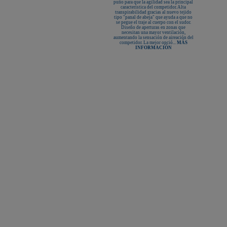
puño para que la agilidad sea la principal
característica del competidor. Alta
transpirabilidad gracias al nuevo tejido
tipo "panal de abeja" que ayuda a que no
se pegue el traje al cuerpo con el sudor.
Diseño de aperturas en zonas que
necesitan una mayor ventilación,
aumentando la sensación de aireación del
competidor. La mejor opció...
MÁS
INFORMACIÓN