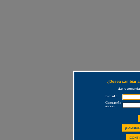
¿Desea cambiar a 
¡Le recomendam
E-mail :
Contraseña
acceso :
¡CAMBIAR
¡CONTI