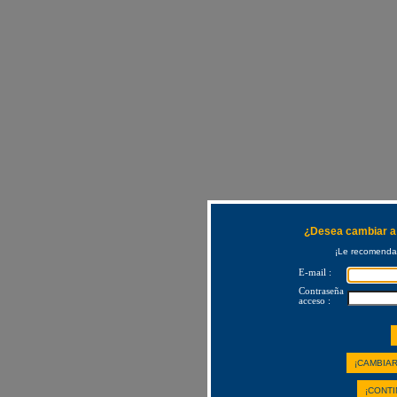
¿Desea cambiar a 
¡Le recomendam
E-mail :
Contraseña
acceso :
¡CAMBIAR
¡CONTI