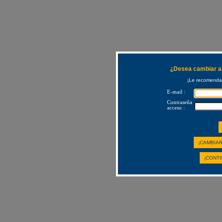
¿Desea cambiar a 
¡Le recomendam
E-mail :
Contraseña
acceso :
¡CAMBIAR
¡CONTI