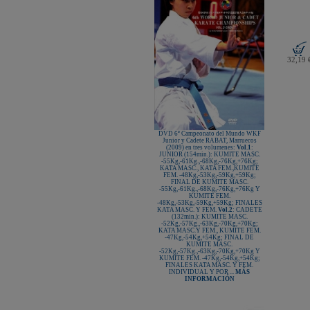
KAMIKAZE SATÍN GROSOR
ESPECIAL Premium Quality
New Life Cinturón Negro
KAMIKAZE ALGODÓN GROSOR
ESPECIAL Premium Quality
Nuevo karategui Kamikaze NEW
32,19 
LIFE EXCELLENCE WKF-KATA
TOKYO
¡Nueva tienda online Kamikaze
para smartphones!
Primer Cinturón negro de Defensa
Personal con Sindrome de Down
Nuevo escaparate de productos de
Karate en www.kamikaze.com
DVD 6º Campeonato del Mundo WKF
Junior y Cadete RABAT, Marruecos
(2009) en tres volumenes:
Vol.1
:
Nuevo karategui Kamikaze Premier
JUNIOR (154min.): KUMITE MASC.
Kata WKF
-55Kg,-61Kg.,-68Kg,-76Kg,+76Kg;
KATA MASC., KATA FEM.,KUMITE
¡Nuevo Kamikaze K-One para
FEM. -48Kg,-53Kg,-59Kg,+59Kg;
Kumite!
FINAL DE KUMITE MASC.
-55Kg,-61Kg.,-68Kg,-76Kg,+76Kg Y
¡Nuevo servicio de Bordados
KUMITE FEM.
personalizados en KAMIKAZE!
-48Kg,-53Kg,-59Kg,+59Kg; FINALES
KATA MASC. Y FEM.
Vol.2
: CADETE
Pack de karategui "For Kids"
(132min.): KUMITE MASC.
personalizados sin coste adicional
-52Kg,-57Kg.,-63Kg,-70Kg,+70Kg;
KATA MASC.Y FEM., KUMITE FEM.
Nuevo anagrama bordado JKA
-47Kg,-54Kg,+54Kg; FINAL DE
disponible
KUMITE MASC.
-52Kg,-57Kg.,-63Kg,-70Kg,+70Kg Y
Kamikaze es patrocinador de la
KUMITE FEM. -47Kg,-54Kg,+54Kg;
Academia Shotokan Ryu Kase Ha
FINALES KATA MASC. Y FEM.
(KSKA)
INDIVIDUAL Y POR ...
MÁS
INFORMACIÓN
¡Pruebe su fuerza y precisión con las
nuevas tablas de rompimiento!