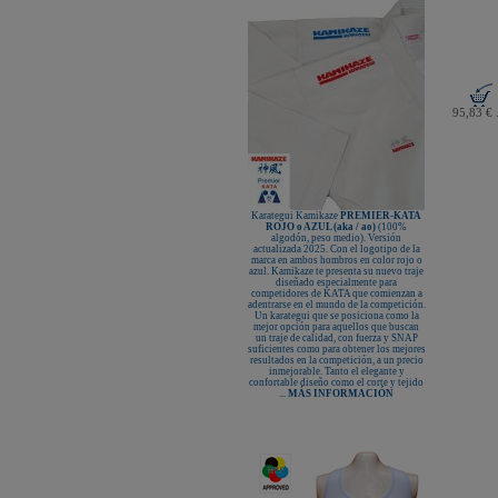
95,83 € 
Karategui Kamikaze
PREMIER-KATA
ROJO o AZUL (aka / ao)
(100%
algodón, peso medio). Versión
actualizada 2025. Con el logotipo de la
marca en ambos hombros en color rojo o
azul. Kamikaze te presenta su nuevo traje
diseñado especialmente para
competidores de KATA que comienzan a
adentrarse en el mundo de la competición.
Un karategui que se posiciona como la
mejor opción para aquellos que buscan
un traje de calidad, con fuerza y SNAP
suficientes como para obtener los mejores
resultados en la competición, a un precio
inmejorable. Tanto el elegante y
confortable diseño como el corte y tejido
...
MÁS INFORMACIÓN