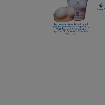
59,92 
Peto femenino
Shureido
MAXI guard
completo (protector + su top ajustable),
WKF Approved
, Aprobado sello
seguridad CE. Todas tallas disponibles
(XS, S, M, L).