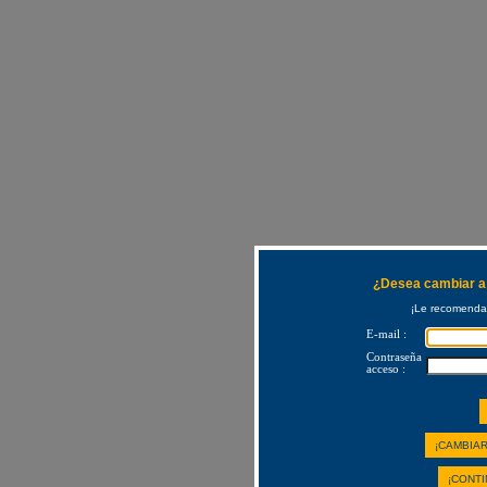
¿Desea cambiar a 
¡Le recomendam
E-mail :
Contraseña
acceso :
¡CAMBIAR
¡CONTI