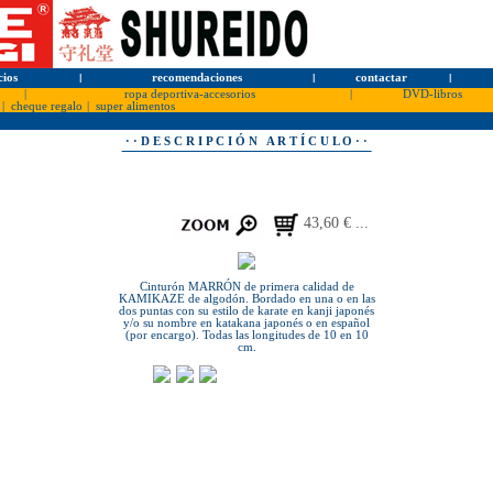
cios
l
recomendaciones
l
contactar
l
|
ropa deportiva-accesorios
|
DVD-libros
|
cheque regalo
|
super alimentos
· · D E S C R I P C I Ó N A R T Í C U L O · ·
43,60 € ...
Cinturón MARRÓN de primera calidad de
KAMIKAZE de algodón. Bordado en una o en las
dos puntas con su estilo de karate en kanji japonés
y/o su nombre en katakana japonés o en español
(por encargo). Todas las longitudes de 10 en 10
cm.