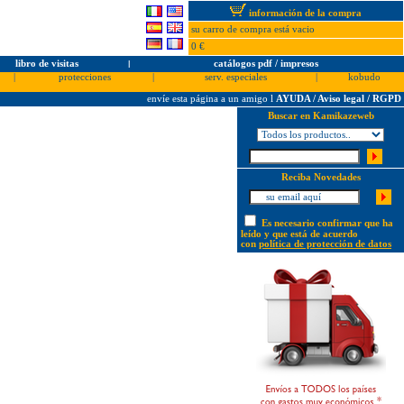
información de la compra
su carro de compra está vacio
0 €
libro de visitas
l
catálogos pdf / impresos
|
protecciones
|
serv. especiales
|
kobudo
envíe esta página a un amigo
l
AYUDA / Aviso legal / RGPD
Buscar en Kamikazeweb
Reciba Novedades
Es necesario confirmar que ha
leído y que está de acuerdo
con
política de protección de datos