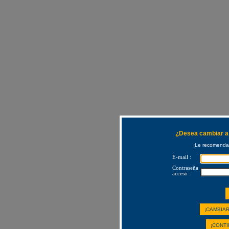
¿Desea cambiar a 
¡Le recomendam
E-mail :
Contraseña
acceso :
¡CAMBIAR
¡CONTI