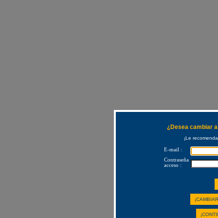
¿Desea cambiar a 
¡Le recomendam
E-mail :
Contraseña
acceso :
¡CAMBIAR
¡CONTI