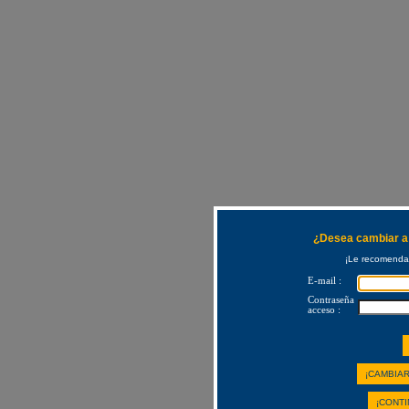
¿Desea cambiar a 
¡Le recomendam
E-mail :
Contraseña
acceso :
¡CAMBIAR
¡CONTI