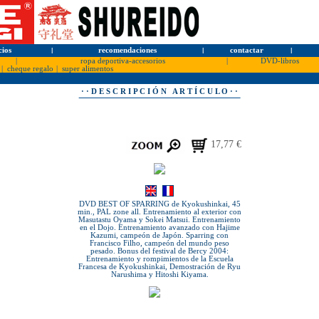
cios
l
recomendaciones
l
contactar
l
|
ropa deportiva-accesorios
|
DVD-libros
|
cheque regalo
|
super alimentos
· · D E S C R I P C I Ó N A R T Í C U L O · ·
17,77 €
DVD BEST OF SPARRING de Kyokushinkai, 45
min., PAL zone all. Entrenamiento al exterior con
Masutastu Oyama y Sokei Matsui. Entrenamiento
en el Dojo. Entrenamiento avanzado con Hajime
Kazumi, campeón de Japón. Sparring con
Francisco Filho, campeón del mundo peso
pesado. Bonus del festival de Bercy 2004:
Entrenamiento y rompimientos de la Escuela
Francesa de Kyokushinkai, Demostración de Ryu
Narushima y Hitoshi Kiyama.