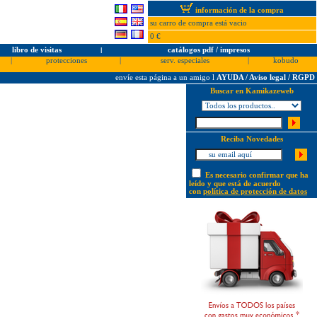
información de la compra
su carro de compra está vacio
0 €
libro de visitas
l
catálogos pdf / impresos
|
protecciones
|
serv. especiales
|
kobudo
envíe esta página a un amigo
l
AYUDA / Aviso legal / RGPD
Buscar en Kamikazeweb
Reciba Novedades
Es necesario confirmar que ha
leído y que está de acuerdo
con
política de protección de datos