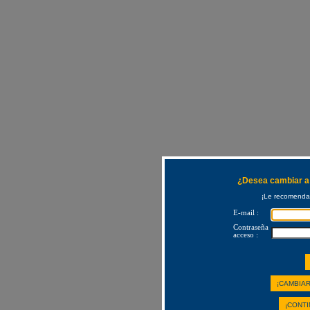
¿Desea cambiar a 
¡Le recomendam
E-mail :
Contraseña
acceso :
¡CAMBIAR
¡CONTI