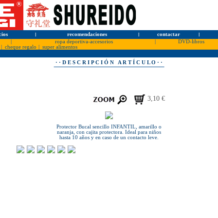
cios
l
recomendaciones
l
contactar
l
|
ropa deportiva-accesorios
|
DVD-libros
|
cheque regalo
|
super alimentos
· · D E S C R I P C I Ó N A R T Í C U L O · ·
3,10 €
Protector Bucal sencillo INFANTIL, amarillo o
naranja, con cajita protectora. Ideal para niños
hasta 10 años y en caso de un contacto leve.