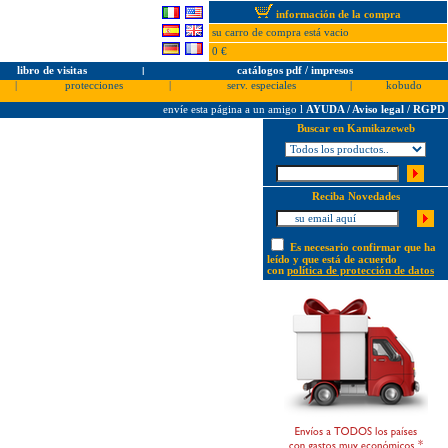
información de la compra
su carro de compra está vacio
0 €
libro de visitas
l
catálogos pdf / impresos
|
protecciones
|
serv. especiales
|
kobudo
envíe esta página a un amigo
l
AYUDA / Aviso legal / RGPD
Buscar en Kamikazeweb
Reciba Novedades
Es necesario confirmar que ha
leído y que está de acuerdo
con
política de protección de datos