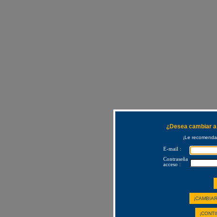
¿Desea cambiar a 
¡Le recomendam
E-mail :
Contraseña
acceso :
¡CAMBIAR
¡CONTI