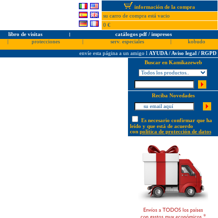
información de la compra
su carro de compra está vacio
0 €
libro de visitas
l
catálogos pdf / impresos
|
protecciones
|
serv. especiales
|
kobudo
envíe esta página a un amigo
l
AYUDA / Aviso legal / RGPD
Buscar en Kamikazeweb
Reciba Novedades
Es necesario confirmar que ha
leído y que está de acuerdo
con
política de protección de datos