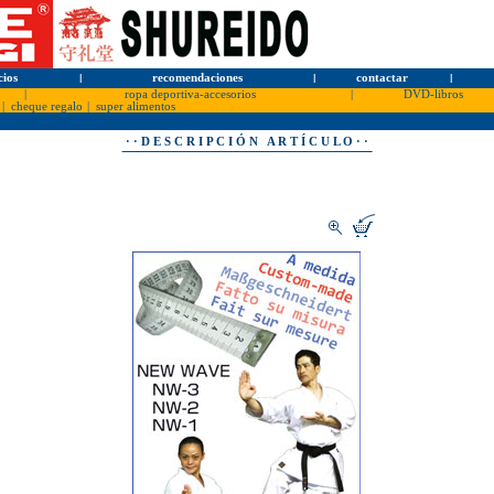
cios
l
recomendaciones
l
contactar
l
|
ropa deportiva-accesorios
|
DVD-libros
|
cheque regalo
|
super alimentos
· · D E S C R I P C I Ó N A R T Í C U L O · ·