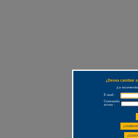
¿Desea cambiar a 
¡Le recomendam
E-mail :
Contraseña
acceso :
¡CAMBIAR
¡CONTI