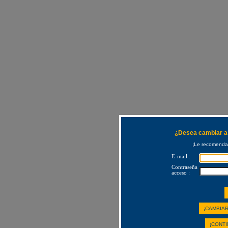
¿Desea cambiar a 
¡Le recomendam
E-mail :
Contraseña
acceso :
¡CAMBIAR
¡CONTI