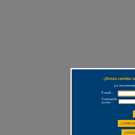
¿Desea cambiar a 
¡Le recomendam
E-mail :
Contraseña
acceso :
¡CAMBIAR
¡CONTI