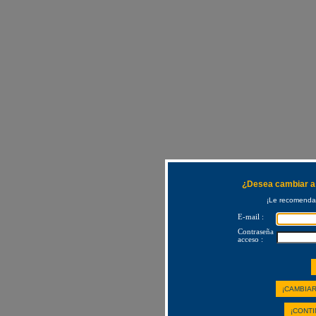
¿Desea cambiar a 
¡Le recomendam
E-mail :
Contraseña
acceso :
¡CAMBIAR
¡CONTI