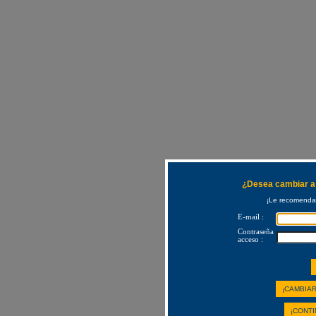
¿Desea cambiar a 
¡Le recomendam
E-mail :
Contraseña
acceso :
¡CAMBIAR
¡CONTI