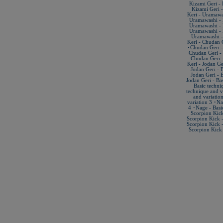
Kizami Geri - 
KAMIKAZE SATÍN GROSOR
Kizami Geri -
ESPECIAL Premium Quality
Keri - Uramawas
New Life Cinturón Negro
Uramawashi - B
KAMIKAZE ALGODÓN GROSOR
Uramawashi - B
ESPECIAL Premium Quality
Uramawashi - B
Uramawashi - 
Nuevo karategui Kamikaze NEW
Keri - Chudan G
LIFE EXCELLENCE WKF-KATA
･Chudan Geri - 
TOKYO
Chudan Geri - 
Chudan Geri -
¡Nueva tienda online Kamikaze
Keri - Jodan Ge
para smartphones!
Jodan Geri - 
Jodan Geri - 
Primer Cinturón negro de Defensa
Jodan Geri - Ba
Personal con Sindrome de Down
Basic techni
Nuevo escaparate de productos de
technique and v
Karate en www.kamikaze.com
and variatio
variation 3 ･Na
Nuevo karategui Kamikaze Premier
4 ･Nage - Basic
Kata WKF
Scorpion Kick
Scorpion Kick -
¡Nuevo Kamikaze K-One para
Scorpion Kick -
Kumite!
Scorpion Kick 
¡Nuevo servicio de Bordados
personalizados en KAMIKAZE!
Pack de karategui "For Kids"
personalizados sin coste adicional
Nuevo anagrama bordado JKA
disponible
Kamikaze es patrocinador de la
Academia Shotokan Ryu Kase Ha
(KSKA)
¡Pruebe su fuerza y precisión con las
nuevas tablas de rompimiento!