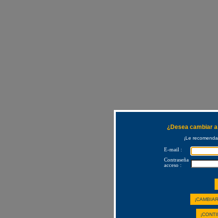
¿Desea cambiar a 
¡Le recomendam
E-mail :
Contraseña
acceso :
¡CAMBIAR
¡CONTI