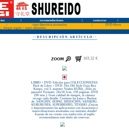
cios
l
recomendaciones
l
contactar
l
|
ropa deportiva-accesorios
|
DVD-libros
|
cheque regalo
|
super alimentos
· · D E S C R I P C I Ó N A R T Í C U L O · ·
103,32 €
LIBRO + DVD: Edición para COLECCIONISTAS:
Pack de Libro + DVD: The Old Style Goju Ryu
Kenpo, vol.3, maestro Yoshio KUBA, ¡Sólo en
japonés! Formato: 26x18.5cm, 230 páginas. DVD
(90 min.): Gran calidad de imagen, la cámara
recoge cada detalle. Contiene las katas y Bunkai
de: SANCHIN, SEIPAI, SHISOCHIN, SANSERU,
KURURUNFA, SUPERRINPEI, TENSHO ¡Únicas
e impresionantes las aplicaciones con luxaciones e
inmovilizaciones mostradas con máximo detalle!
A pesar de no contar con traducción al inglés
recomendamos este título sin reservas.