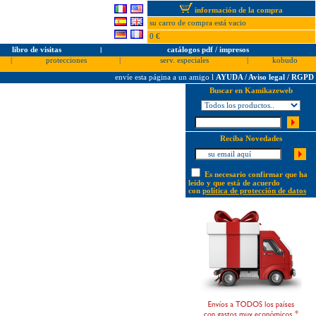
información de la compra
su carro de compra está vacio
0 €
libro de visitas
l
catálogos pdf / impresos
|
protecciones
|
serv. especiales
|
kobudo
envíe esta página a un amigo
l
AYUDA / Aviso legal / RGPD
Buscar en Kamikazeweb
Reciba Novedades
Es necesario confirmar que ha
leído y que está de acuerdo
con
política de protección de datos