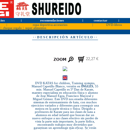
cios
l
recomendaciones
l
contactar
l
|
ropa deportiva-accesorios
|
DVD-libros
|
cheque regalo
|
super alimentos
· · D E S C R I P C I Ó N A R T Í C U L O · ·
22,27 €
DVD KATAS for children, Training systems,
Manuel Capetillo Blanco, versión en
INGLÉS
, 55
min. Manuel Capetillo es 5º Dan de Karate,
maestro especialista en educación física y alumno
de Jose Manuel Egea, Francisco Mayoral y
Miguel Gómez. Este DVD nos enseña diferentes
sistemas de entrenamiento de kata, con muchos
ejercicios variados y diferentes para conseguir una
mejora en la parte técnica y física. Dirigido a
profesores de Karate para sus clases de kata a
alumnos en edad infantil que buscan dar un
nuevo enfoque a sus clases efectivo sin perder de
vista la parte más importante, la parte lúdica,
encontrando trabajos muy divertidos que
garantizan un aprendizaje más eficaz. Se verán