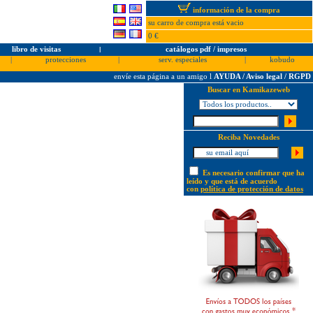
información de la compra
su carro de compra está vacio
0 €
libro de visitas
l
catálogos pdf / impresos
|
protecciones
|
serv. especiales
|
kobudo
envíe esta página a un amigo
l
AYUDA / Aviso legal / RGPD
Buscar en Kamikazeweb
Reciba Novedades
Es necesario confirmar que ha
leído y que está de acuerdo
con
política de protección de datos