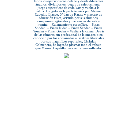
todos los ejercicios con detalle y desde diferentes
ángulos, divididos en juegos de calentamiento,
juegos específicos de cada kata y vuelta a la
calma. Dirigido en la parte técnica por Manuel
Capetillo Blanco, 5ª dan de Karate y maestro de
educación física, asistido por sus alumnos,
campeones regionales y nacionales de kata y
kumite. – Calentamiento específico. – Pinan
Shodan. – Pinan Nidan – Pinan Sandan – Pinan
Yondan – Pinan Godan – Vuelta a la calma. Detrás
de las cámaras, un profesional de la imagen bien
conocido por los aficionados a las Artes Marciales
por sus magníficos reportajes, Christian
Colmenero, ha logrado plasmar todo el trabajo
que Manuel Capetillo lleva años desarrollando.