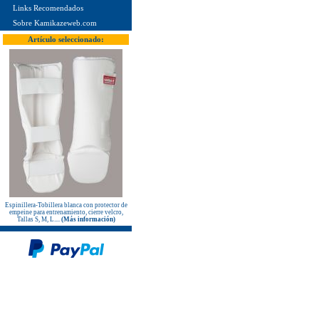
KOBUDO: La línea de productos
Links Recomendados
para expertos!
Sobre Kamikazeweb.com
Nuevo karategui Kamikaze NEW
LIFE SHIHAN
Artículo seleccionado:
¡Nueva Camiseta KAMIKAZE
especial Vintage Edition since 1987
- 35º Aniversario!
¡Nuevos Paos de golpeo PX
PROFESSIONAL XPERIENCE,
rojo-negro-blanco, de piel auténtica!
Protectores de pie KAMIKAZE
sueltos, homologados RFEK
¡Nuevas protecciones Kamikaze
Homologadas RFEK!
¡Nuevo Protector Femenino Karate
Shureido BodyGuard Ultra
Lightweight, WKF Approved!
¡Nuevo libro "ALL JAPAN
KARATEDO SHOTOKAN TOKUI
KATA vol.2" Federación Japonesa
de Karate!
Espinillera-Tobillera blanca con protector de
empeine para entrenamiento, cierre velcro,
¡Nuevo TONFA CUADRADO
Tallas S, M, L....
(Más información)
KAMIKAZE PROFESSIONAL
KOBUDO!
¡Nuevo libro "SHOTOKAN
KARATE-DO KATA Encyclopédie
Kase-ha" por el maestro Taiji
KASE!
New Life Cinturón Negro
KAMIKAZE SATÍN GROSOR
ESPECIAL Premium Quality
New Life Cinturón Negro
KAMIKAZE ALGODÓN GROSOR