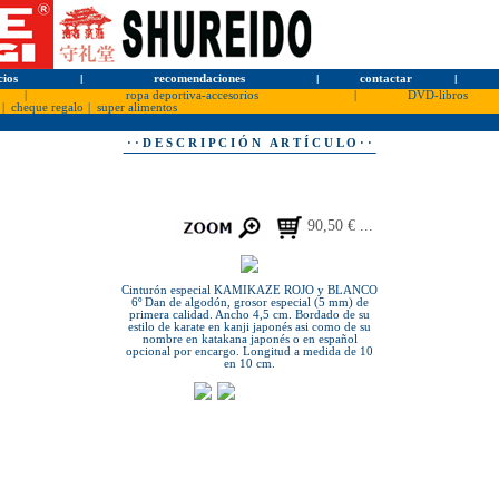
cios
l
recomendaciones
l
contactar
l
|
ropa deportiva-accesorios
|
DVD-libros
|
cheque regalo
|
super alimentos
· · D E S C R I P C I Ó N A R T Í C U L O · ·
90,50 € ...
Cinturón especial KAMIKAZE ROJO y BLANCO
6º Dan de algodón, grosor especial (5 mm) de
primera calidad. Ancho 4,5 cm. Bordado de su
estilo de karate en kanji japonés asi como de su
nombre en katakana japonés o en español
opcional por encargo. Longitud a medida de 10
en 10 cm.