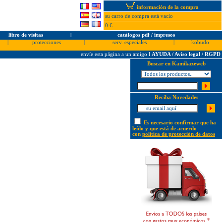
información de la compra
su carro de compra está vacio
0 €
libro de visitas
l
catálogos pdf / impresos
|
protecciones
|
serv. especiales
|
kobudo
envíe esta página a un amigo
l
AYUDA / Aviso legal / RGPD
Buscar en Kamikazeweb
Reciba Novedades
Es necesario confirmar que ha
leído y que está de acuerdo
con
política de protección de datos