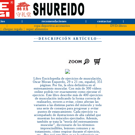
cios
l
recomendaciones
l
contactar
l
|
ropa deportiva-accesorios
|
DVD-libros
|
cheque regalo
|
super alimentos
· · D E S C R I P C I Ó N A R T Í C U L O · ·
Libro Enciclopedia de ejercicios de musculación,
Oscar Moran Esquerdo, 29 x 21 cm, español, 351
páginas. Por fin, la obra definitiva en el
entrenamiento muscular. Con más de 300 vídeos
online podrás ver exactamente como ejecutar el
ejercicio. Este libro describe más de 400 ejercicios
de musculación indicando la forma correcta de
realizarlos, errores a evitar, cómo afectan las
variantes a las distintas partes del músculo y toda
una serie de consejos para progresar y evitar
puntos de estancamiento. Cada ejercicio va
acompañado de ilustraciones de alta calidad que
muestran los músculos ejercitados. Además,
también se trata la “teoría del entrenamiento
muscular”, diccionario de los términos
imprescindibles, lesiones comunes y su
tratamiento, cómo respirar durante el ejercicio,
etc. ¿Por qué este libro es ya la referencia en