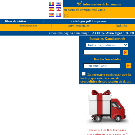
información de la compra
su carro de compra está vacio
0 €
libro de visitas
l
catálogos pdf / impresos
|
protecciones
|
serv. especiales
|
kobudo
envíe esta página a un amigo
l
AYUDA / Aviso legal / RGPD
Buscar en Kamikazeweb
Reciba Novedades
Es necesario confirmar que ha
leído y que está de acuerdo
con
política de protección de datos