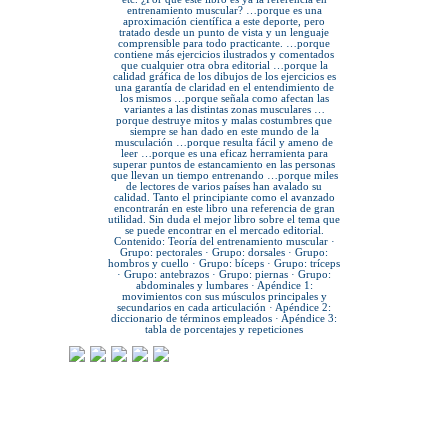
entrenamiento muscular? …porque es una
aproximación científica a este deporte, pero
tratado desde un punto de vista y un lenguaje
comprensible para todo practicante. …porque
contiene más ejercicios ilustrados y comentados
que cualquier otra obra editorial …porque la
calidad gráfica de los dibujos de los ejercicios es
una garantía de claridad en el entendimiento de
los mismos …porque señala como afectan las
variantes a las distintas zonas musculares …
porque destruye mitos y malas costumbres que
siempre se han dado en este mundo de la
musculación …porque resulta fácil y ameno de
leer …porque es una eficaz herramienta para
superar puntos de estancamiento en las personas
que llevan un tiempo entrenando …porque miles
de lectores de varios países han avalado su
calidad. Tanto el principiante como el avanzado
encontrarán en este libro una referencia de gran
utilidad. Sin duda el mejor libro sobre el tema que
se puede encontrar en el mercado editorial.
Contenido: Teoría del entrenamiento muscular ·
Grupo: pectorales · Grupo: dorsales · Grupo:
hombros y cuello · Grupo: bíceps · Grupo: tríceps
· Grupo: antebrazos · Grupo: piernas · Grupo:
abdominales y lumbares · Apéndice 1:
movimientos con sus músculos principales y
secundarios en cada articulación · Apéndice 2:
diccionario de términos empleados · Apéndice 3:
tabla de porcentajes y repeticiones