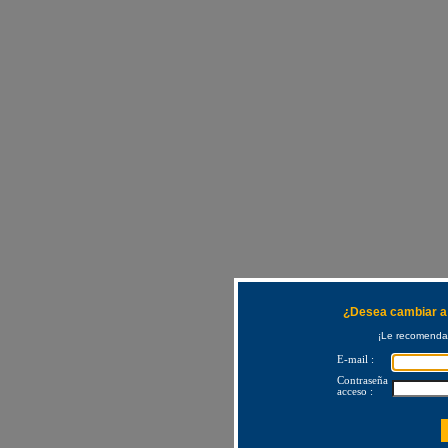
¿Desea cambiar a 
¡Le recomendam
E-mail :
Contraseña
acceso :