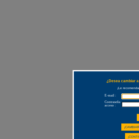
¿Desea cambiar a 
¡Le recomendam
E-mail :
Contraseña
acceso :
¡CAMBIAR
¡CONTI