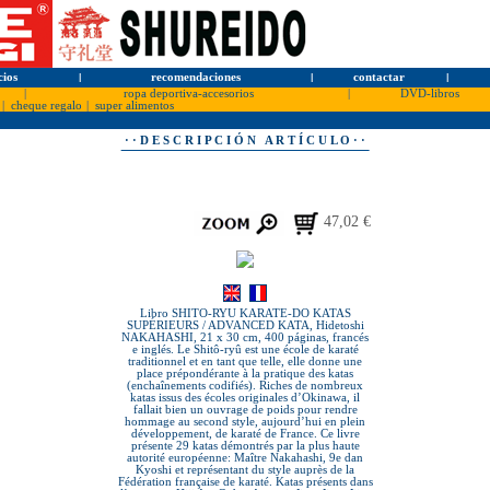
cios
l
recomendaciones
l
contactar
l
|
ropa deportiva-accesorios
|
DVD-libros
|
cheque regalo
|
super alimentos
· · D E S C R I P C I Ó N A R T Í C U L O · ·
47,02 €
Libro SHITO-RYU KARATE-DO KATAS
SUPÉRIEURS / ADVANCED KATA, Hidetoshi
NAKAHASHI, 21 x 30 cm, 400 páginas, francés
e inglés. Le Shitô-ryû est une école de karaté
traditionnel et en tant que telle, elle donne une
place prépondérante à la pratique des katas
(enchaînements codifiés). Riches de nombreux
katas issus des écoles originales d’Okinawa, il
fallait bien un ouvrage de poids pour rendre
hommage au second style, aujourd’hui en plein
développement, de karaté de France. Ce livre
présente 29 katas démontrés par la plus haute
autorité européenne: Maître Nakahashi, 9e dan
Kyoshi et représentant du style auprès de la
Fédération française de karaté. Katas présents dans