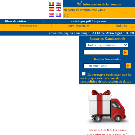
información de la compra
su carro de compra está vacio
0 €
libro de visitas
l
catálogos pdf / impresos
|
protecciones
|
serv. especiales
|
kobudo
envíe esta página a un amigo
l
AYUDA / Aviso legal / RGPD
Buscar en Kamikazeweb
Reciba Novedades
Es necesario confirmar que ha
leído y que está de acuerdo
con
política de protección de datos