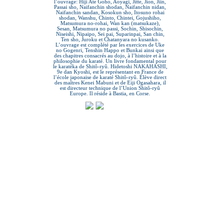
l’ouvrage: Hiji Ate Goho, Aoyagi, Jitte, Jion, Jiin,
Passai sho, Naifanchin shodan, Naifanchin nidan,
Naifanchin sandan, Kosokun sho, Itosuno rohai
shodan, Wanshu, Chinto, Chintei, Gojushiho,
Matsumura no-rohai, Wan kan (matsukaze),
Sesan, Matsumura no passi, Sochin, Shisochin,
Niseishi, Nipaipo, Sei pai, Suparinpai, San chin,
Ten sho, Juroku et Chatanyara no kusanko.
L’ouvrage est complété par les exercices de Uke
no Gogenri, Tenshin Happo et Bunkai ainsi que
des chapitres consacrés au dojo, à l’histoire et à la
philosophie du karaté. Un livre fondamental pour
le karatéka de Shitô-ryû. Hidetoshi NAKAHASHI,
9e dan Kyoshi, est le représentant en France de
l’école japonaise de karaté Shitô-ryû. Élève direct
des maîtres Kenei Mabuni et de Eiji Ogasahara, il
est directeur technique de l’Union Shitô-ryû
Europe. Il réside à Bastia, en Corse.