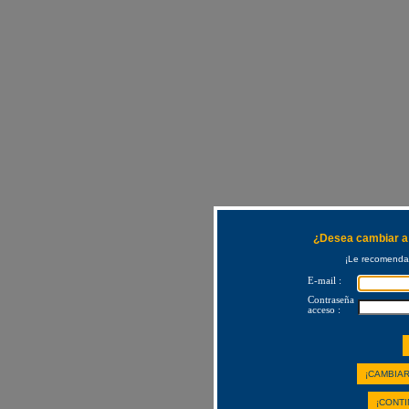
¿Desea cambiar a 
¡Le recomendam
E-mail :
Contraseña
acceso :
¡CAMBIAR
¡CONTI