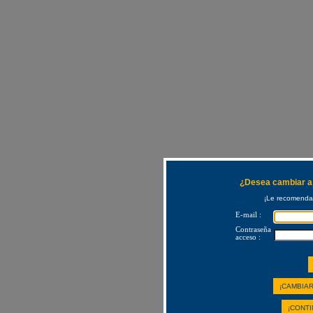
¿Desea cambiar a 
¡Le recomendam
E-mail :
Contraseña
acceso :
¡CAMBIAR
¡CONTI