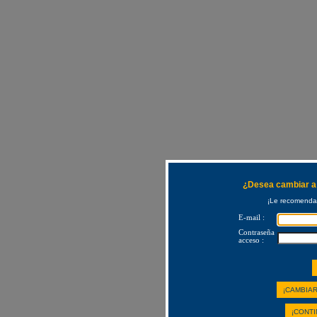
¿Desea cambiar a 
¡Le recomendam
E-mail :
Contraseña
acceso :
¡CAMBIAR
¡CONTI