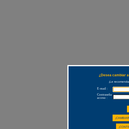
¿Desea cambiar a 
¡Le recomendam
E-mail :
Contraseña
acceso :
¡CAMBIAR
¡CONTI