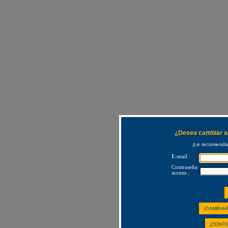
¿Desea cambiar a 
¡Le recomendam
E-mail :
Contraseña
acceso :
¡CAMBIAR
¡CONTI