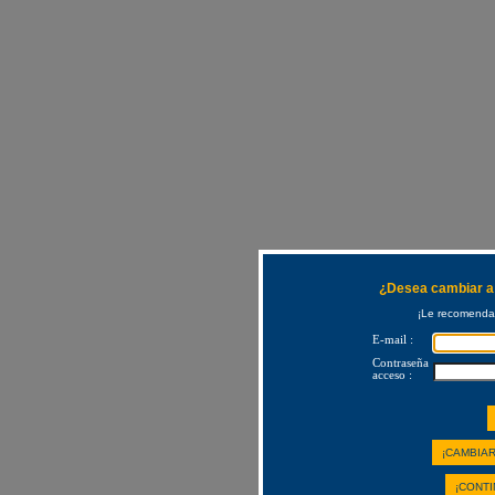
¿Desea cambiar a 
¡Le recomendam
E-mail :
Contraseña
acceso :
¡CAMBIAR
¡CONTI