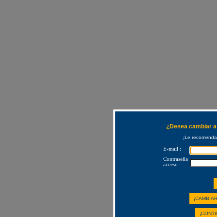
¿Desea cambiar a 
¡Le recomendam
E-mail :
Contraseña
acceso :
¡CAMBIAR
¡CONTI