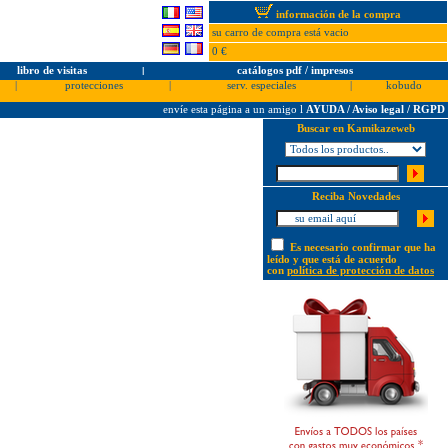
información de la compra
su carro de compra está vacio
0 €
libro de visitas
l
catálogos pdf / impresos
|
protecciones
|
serv. especiales
|
kobudo
envíe esta página a un amigo
l
AYUDA / Aviso legal / RGPD
Buscar en Kamikazeweb
Reciba Novedades
Es necesario confirmar que ha
leído y que está de acuerdo
con
política de protección de datos