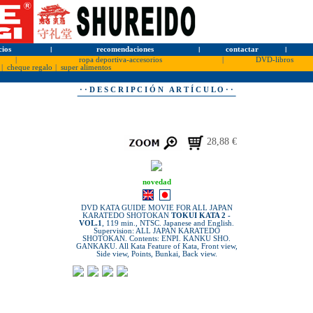
cios
l
recomendaciones
l
contactar
l
|
ropa deportiva-accesorios
|
DVD-libros
|
cheque regalo
|
super alimentos
· · D E S C R I P C I Ó N A R T Í C U L O · ·
28,88 €
novedad
DVD KATA GUIDE MOVIE FOR ALL JAPAN
KARATEDO SHOTOKAN
TOKUI KATA 2 -
VOL.1
, 119 min., NTSC. Japanese and English.
Supervision: ALL JAPAN KARATEDO
SHOTOKAN. Contents: ENPI. KANKU SHO.
GANKAKU. All Kata Feature of Kata, Front view,
Side view, Points, Bunkai, Back view.