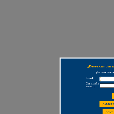
¿Desea cambiar a 
¡Le recomendam
E-mail :
Contraseña
acceso :
¡CAMBIAR
¡CONTI