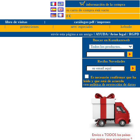
información de la compra
su carro de compra está vacio
0 €
libro de visitas
l
catálogos pdf / impresos
|
protecciones
|
serv. especiales
|
kobudo
envíe esta página a un amigo
l
AYUDA / Aviso legal / RGPD
Buscar en Kamikazeweb
Reciba Novedades
Es necesario confirmar que ha
leído y que está de acuerdo
con
política de protección de datos