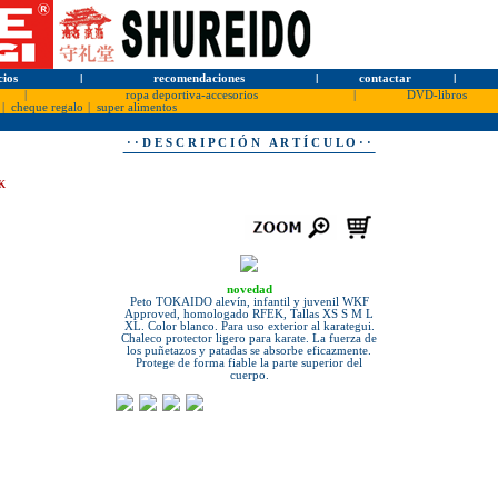
cios
l
recomendaciones
l
contactar
l
|
ropa deportiva-accesorios
|
DVD-libros
|
cheque regalo
|
super alimentos
· · D E S C R I P C I Ó N A R T Í C U L O · ·
K
novedad
Peto TOKAIDO alevín, infantil y juvenil WKF
Approved, homologado RFEK, Tallas XS S M L
XL. Color blanco. Para uso exterior al karategui.
Chaleco protector ligero para karate. La fuerza de
los puñetazos y patadas se absorbe eficazmente.
Protege de forma fiable la parte superior del
cuerpo.