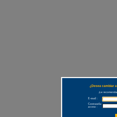
¿Desea cambiar a 
¡Le recomendam
E-mail :
Contraseña
acceso :