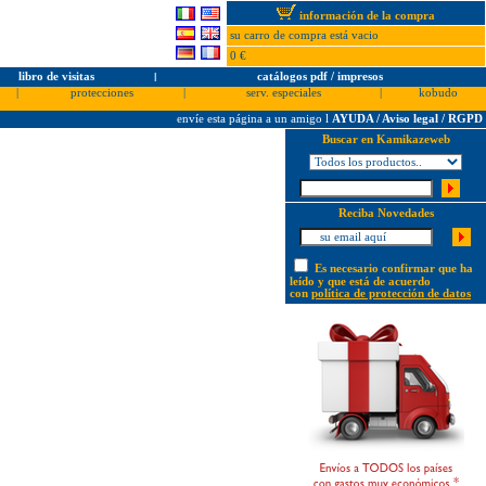
información de la compra
su carro de compra está vacio
0 €
libro de visitas
l
catálogos pdf / impresos
|
protecciones
|
serv. especiales
|
kobudo
envíe esta página a un amigo
l
AYUDA / Aviso legal / RGPD
Buscar en Kamikazeweb
Reciba Novedades
Es necesario confirmar que ha
leído y que está de acuerdo
con
política de protección de datos