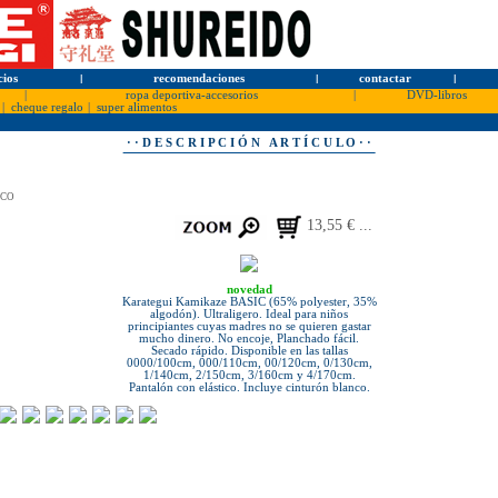
cios
l
recomendaciones
l
contactar
l
|
ropa deportiva-accesorios
|
DVD-libros
|
cheque regalo
|
super alimentos
· · D E S C R I P C I Ó N A R T Í C U L O · ·
ICO
13,55 € ...
novedad
Karategui Kamikaze BASIC (65% polyester, 35%
algodón). Ultraligero. Ideal para niños
principiantes cuyas madres no se quieren gastar
mucho dinero. No encoje, Planchado fácil.
Secado rápido. Disponible en las tallas
0000/100cm, 000/110cm, 00/120cm, 0/130cm,
1/140cm, 2/150cm, 3/160cm y 4/170cm.
Pantalón con elástico. Incluye cinturón blanco.