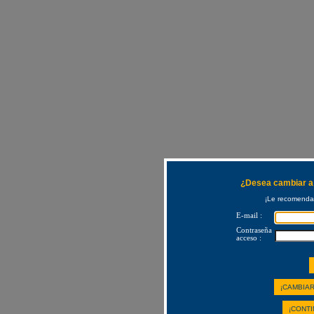
¿Desea cambiar a 
¡Le recomendam
E-mail :
Contraseña
acceso :
¡CAMBIAR
¡CONTI