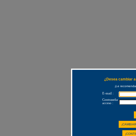
¿Desea cambiar a 
¡Le recomendam
E-mail :
Contraseña
acceso :
¡CAMBIAR
¡CONTI