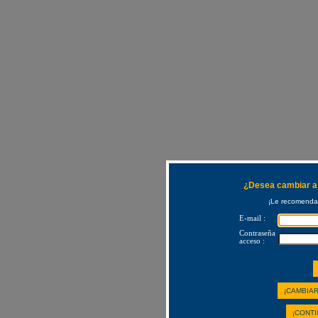
¿Desea cambiar a 
¡Le recomendam
E-mail :
Contraseña
acceso :
¡CAMBIAR
¡CONTI