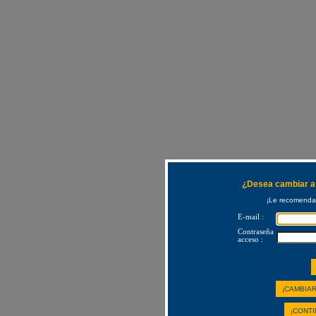
¿Desea cambiar a 
¡Le recomendam
E-mail :
Contraseña
acceso :
¡CAMBIAR
¡CONTI