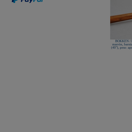
New Life Cinturón Negro
KAMIKAZE SATÍN GROSOR
ESPECIAL Premium Quality
New Life Cinturón Negro
KAMIKAZE ALGODÓN GROSOR
ESPECIAL Premium Quality
Nuevo karategui Kamikaze NEW
LIFE EXCELLENCE WKF-KATA
TOKYO
¡Nueva tienda online Kamikaze
para smartphones!
BOKKEN / B
marrón, barni
Primer Cinturón negro de Defensa
(40"), peso: a
Personal con Sindrome de Down
Nuevo escaparate de productos de
Karate en www.kamikaze.com
Nuevo karategui Kamikaze Premier
Kata WKF
¡Nuevo Kamikaze K-One para
Kumite!
¡Nuevo servicio de Bordados
personalizados en KAMIKAZE!
Pack de karategui "For Kids"
personalizados sin coste adicional
Nuevo anagrama bordado JKA
disponible
Kamikaze es patrocinador de la
Academia Shotokan Ryu Kase Ha
(KSKA)
¡Pruebe su fuerza y precisión con las
nuevas tablas de rompimiento!