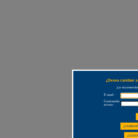
¿Desea cambiar a 
¡Le recomendam
E-mail :
Contraseña
acceso :
¡CAMBIAR
¡CONTI